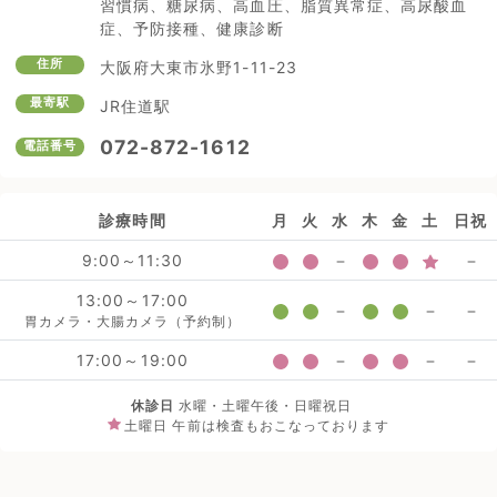
習慣病、糖尿病、高血圧、脂質異常症、高尿酸血
症、予防接種、健康診断
住所
大阪府大東市氷野1-11-23
最寄駅
JR住道駅
072-872-1612
電話番号
診療時間
月
火
水
木
金
土
日祝
9:00～11:30
13:00～17:00
胃カメラ・大腸カメラ（予約制）
17:00～19:00
休診日
水曜・土曜午後・日曜祝日
土曜日 午前は検査もおこなっております