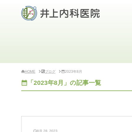
サ
イ
ド
バ
ー
・
ク
リ
ニ
ッ
ク
概
要
HOME
ブログ
2023年8月
「2023年8月」の記事一覧
8月 28, 2023