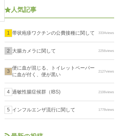
人気記事
帯状疱疹ワクチンの公費接種に関して
3334views
大腸カメラに関して
2256views
便に血が混じる、トイレットペーパー
2127views
に血が付く、便が黒い
過敏性腸症候群（IBS)
2106views
インフルエンザ流行に関して
1778views