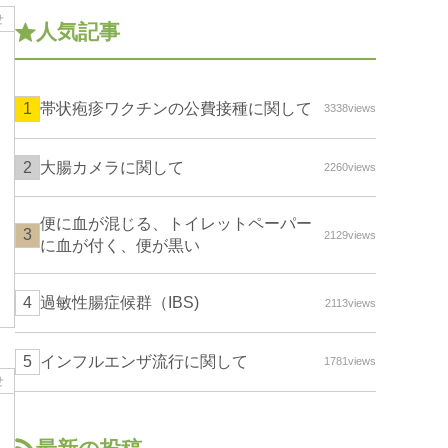
せ
人気記事
帯状疱疹ワクチンの公費接種に関して
3338views
大腸カメラに関して
2260views
便に血が混じる、トイレットペーパー
2129views
に血が付く、便が黒い
過敏性腸症候群（IBS)
2113views
インフルエンザ流行に関して
1781views
せ