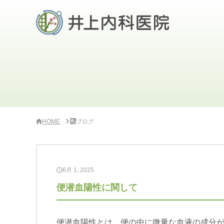
サ
イ
ド
バ
ー
・
ク
リ
ニ
ッ
ク
概
要
HOME
ブログ
6月 1, 2025
便潜血陽性に関して
便潜血陽性とは、便の中に微量な血液の成分