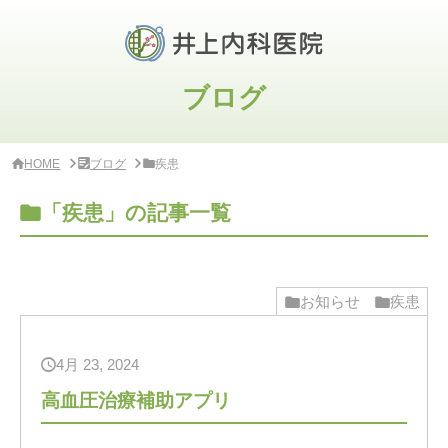
サ
イ
ド
バ
ー
ブログ
・
ク
リ
ニ
HOME
ブログ
疾患
ッ
ク
概
「疾患」の記事一覧
要
お知らせ
疾患
4月 23, 2024
高血圧治療補助アプリ