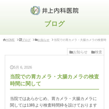
サ
イ
ド
バ
ー
ブログ
・
ク
リ
ニ
HOME
ブログ
お知らせ
当院での胃カメラ・大腸カメラの検査時
ッ
ク
概
お知らせ
検査
要
5月 6, 2026
当院での胃カメラ・大腸カメラの検査
時間に関して
当院ではあらかじめ、胃カメラ・大腸カメラに
関しては13時より検査時間枠を設けております